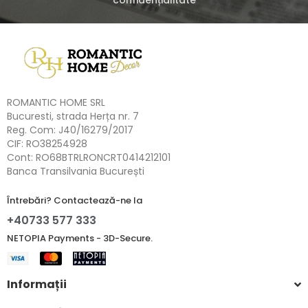
confidențialitate
ROMANTIC HOME SRL
Bucuresti, strada Herța nr. 7
Reg. Com: J40/16279/2017
CIF: RO38254928
Cont: RO68BTRLRONCRT0414212101
Banca Transilvania București
Întrebări? Contactează-ne la
+40733 577 333
NETOPIA Payments - 3D-Secure.
Informații