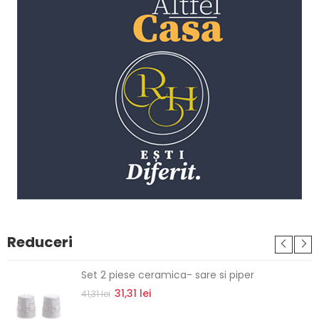
Reduceri
Set 2 piese ceramica- sare si piper
31,31 lei
41,31 lei