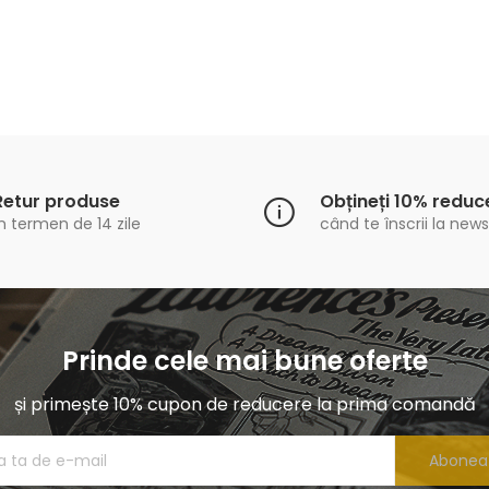
Retur produse
Obțineți 10% reduc
n termen de 14 zile
când te înscrii la news
Prinde cele mai bune oferte
și primește 10% cupon de reducere la prima comandă
Abonea