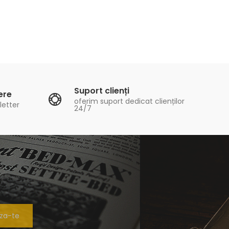
Suport clienți
ere
oferim suport dedicat clienților
letter
24/7
za-te