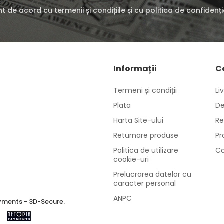
t de acord cu termenii și condițiile și cu politica de confidenți
Informații
C
Termeni și condiții
Li
Plata
De
Harta Site-ului
Re
Returnare produse
Pr
Politica de utilizare
Co
cookie-uri
Prelucrarea datelor cu
caracter personal
ANPC
ments - 3D-Secure.