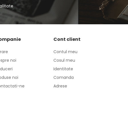
alitate
ompanie
Cont client
vrare
Contul meu
spre noi
Cosul meu
duceri
Identitate
oduse noi
Comanda
ntactati-ne
Adrese