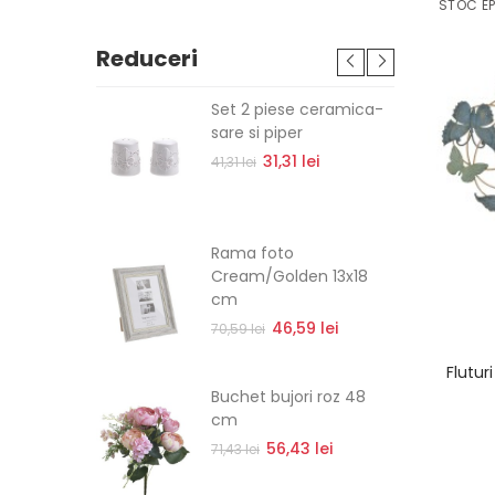
STOC EP
Reduceri
dualuri
Set 2 piese ceramica-
cm
sare si piper
lei
31,31 lei
41,31 lei
re Parrot
Rama foto
cm x 24
Cream/Golden 13x18
cm
lei
46,59 lei
70,59 lei
Flutur
ndy Green
Buchet bujori roz 48
cm
lei
56,43 lei
71,43 lei