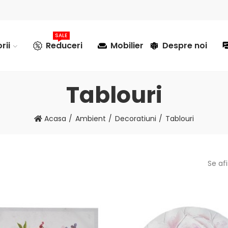
SALE
rii
Reduceri
Mobilier
Despre noi
Tablouri
Acasa
Ambient
Decoratiuni
Tablouri
Se af