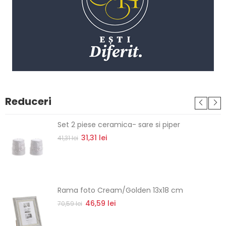
Reduceri
Set 2 piese ceramica- sare si piper
31,31 lei
41,31 lei
Rama foto Cream/Golden 13x18 cm
46,59 lei
70,59 lei