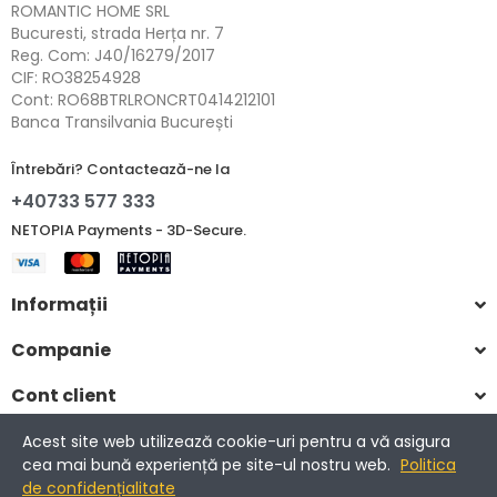
ROMANTIC HOME SRL
Bucuresti, strada Herța nr. 7
Reg. Com: J40/16279/2017
CIF: RO38254928
Cont: RO68BTRLRONCRT0414212101
Banca Transilvania București
Întrebări? Contactează-ne la
+40733 577 333
NETOPIA Payments - 3D-Secure.
Informații
Companie
Cont client
Acest site web utilizează cookie-uri pentru a vă asigura
cea mai bună experiență pe site-ul nostru web.
Politica
Copyright © 2017-2025 Romantic Home.
de confidențialitate