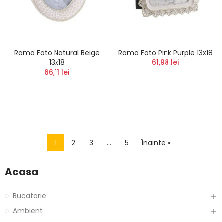
Rama Foto Natural Beige
Rama Foto Pink Purple 13x18
13x18
61,98 lei
66,11 lei
1
2
3
…
5
Înainte »
Acasa
Bucatarie
Ambient