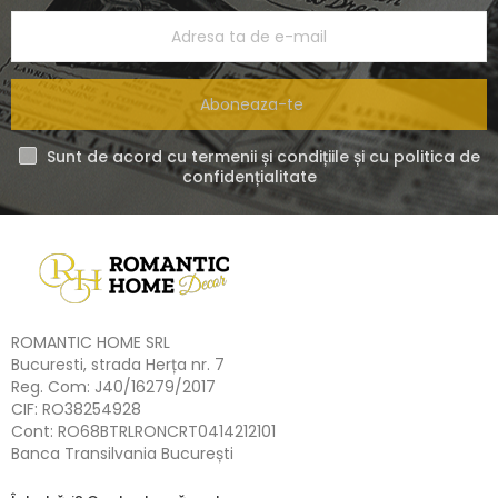
Aboneaza-te
Sunt de acord cu termenii și condițiile și cu politica de
confidențialitate
ROMANTIC HOME SRL
Bucuresti, strada Herța nr. 7
Reg. Com: J40/16279/2017
CIF: RO38254928
Cont: RO68BTRLRONCRT0414212101
Banca Transilvania București