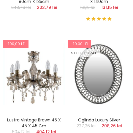
80cm X 135cm
X 140cm
243,79 lei
203,79 lei
161,15 lei
131,15 lei
-100,00 LEI
-19,00 LEI
STOC EPUIZAT
Lustra Vintage Brown 45 X
Oglinda Luxury Silver
45 X 45 Cm
227,26 lei
208,26 lei
504,12 lei
404,12 lei