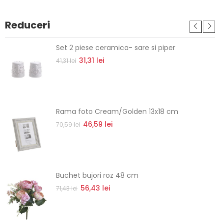
Reduceri
Set 2 piese ceramica- sare si piper
31,31 lei
41,31 lei
Rama foto Cream/Golden 13x18 cm
46,59 lei
70,59 lei
Buchet bujori roz 48 cm
56,43 lei
71,43 lei