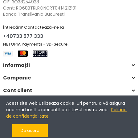
CIF: RO38254928
Cont: RO68BTRLRONCRT0414212101
Banca Transilvania București
Întrebări? Contactează-ne la
+40733 577 333
NETOPIA Payments - 3D-Secure.
Informații
Companie
Cont client
Acest site web utilizează cookie-uri pentru a vă asigura
cea mai bună experiență pe site-ul nostru web.
Politica
Copyright © 2017-2025 Romantic Home.
de confidențialitate
Toate drepturile rezervate.
De acord