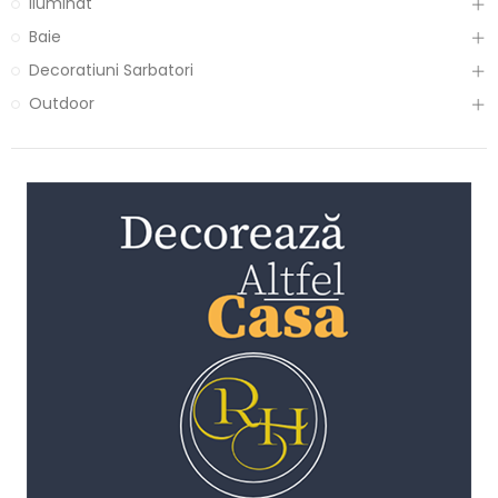
Iluminat
Baie
Decoratiuni Sarbatori
Outdoor