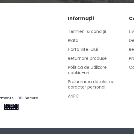
Informații
C
Termeni și condiții
Li
Plata
De
Harta Site-ului
Re
Returnare produse
Pr
Politica de utilizare
Co
cookie-uri
Prelucrarea datelor cu
caracter personal
ANPC
ments - 3D-Secure.