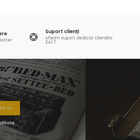
Suport clienți
ere
oferim suport dedicat clienților
letter
24/7
za-te
alitate