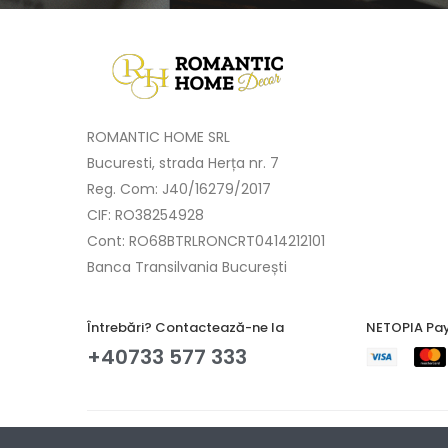
ROMANTIC HOME SRL
Bucuresti, strada Herța nr. 7
Reg. Com: J40/16279/2017
CIF: RO38254928
Cont: RO68BTRLRONCRT0414212101
Banca Transilvania București
Întrebări? Contactează-ne la
NETOPIA Pay
+40733 577 333
Copyright © 2017-2025 Romantic Home.