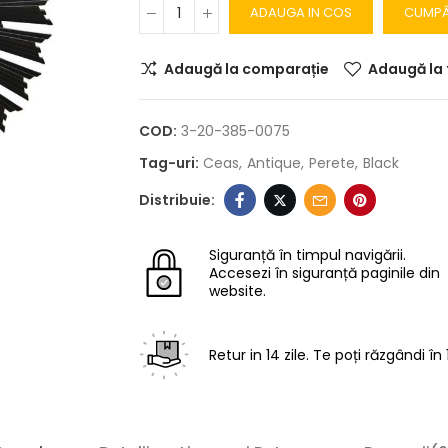
ADAUGA IN COS
CUMP
Adaugă la comparație
Adaugă la 
COD:
3-20-385-0075
Tag-uri:
Ceas
Antique
Perete
Black
Siguranță în timpul navigării.
Accesezi în siguranță paginile din
website.
Retur in 14 zile.
Te poți răzgândi în 