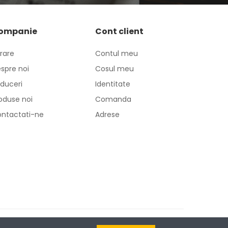
ompanie
Cont client
vrare
Contul meu
spre noi
Cosul meu
duceri
Identitate
oduse noi
Comanda
ntactati-ne
Adrese