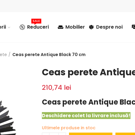
SALE
rii
Reduceri
Mobilier
Despre noi
rete
Ceas perete Antique Black 70 cm
Ceas perete Antiqu
210,74 lei
Ceas perete Antique Bla
Deschidere colet la livrare inclusă!
Ultimele produse in stoc