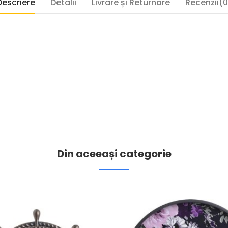
Descriere
Detalii
Livrare și Returnare
Recenzii(0
Din aceeași categorie