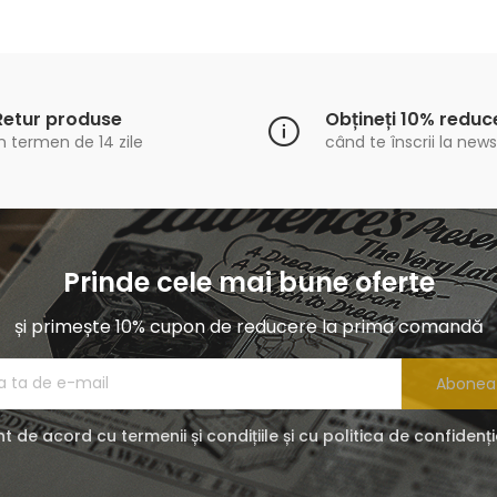
Retur produse
Obțineți 10% reduc
n termen de 14 zile
când te înscrii la news
Prinde cele mai bune oferte
și primește 10% cupon de reducere la prima comandă
Abonea
t de acord cu termenii și condițiile și cu politica de confidenți