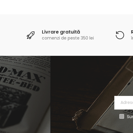
Livrare gratuită
comenzi de peste 350 lei
î
Sun