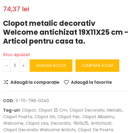
74,37 lei
Clopot metalic decorativ
Welcome antichizat 19X11X25 cm -
Articol pentru casa ta.
Stoc epuizat
ADAUGA IN COS
CUMPĂRĂ ACUM
Adaugă la comparație
Adaugă la favorite
COD:
3-70-798-0240
Tag-uri:
Clopot
Clopot 25 Cm
Clopot Decorativ
Metalic
Clopot Poarta
Clopot Gri
Clopot Fier
Clopot Albastru
Welcome
Clopot Usa
Decorativ
19x11x25
Antichizat
Clopot Decorativ Welcome Antichi
Clopot De Poarta