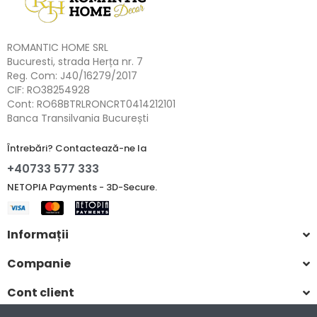
ROMANTIC HOME SRL
Bucuresti, strada Herța nr. 7
Reg. Com: J40/16279/2017
CIF: RO38254928
Cont: RO68BTRLRONCRT0414212101
Banca Transilvania București
Întrebări? Contactează-ne la
+40733 577 333
NETOPIA Payments - 3D-Secure.
Informații
Companie
Cont client