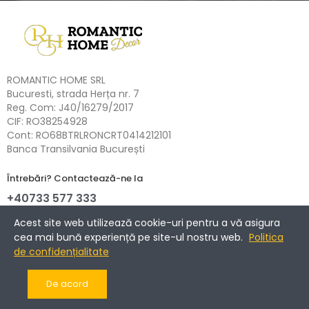
ROMANTIC HOME SRL
Bucuresti, strada Herța nr. 7
Reg. Com: J40/16279/2017
CIF: RO38254928
Cont: RO68BTRLRONCRT0414212101
Banca Transilvania București
Întrebări? Contactează-ne la
+40733 577 333
NETOPIA Payments - 3D-Secure.
Acest site web utilizează cookie-uri pentru a vă asigura
cea mai bună experiență pe site-ul nostru web.
Politica
de confidențialitate
Informații
De acord
Companie