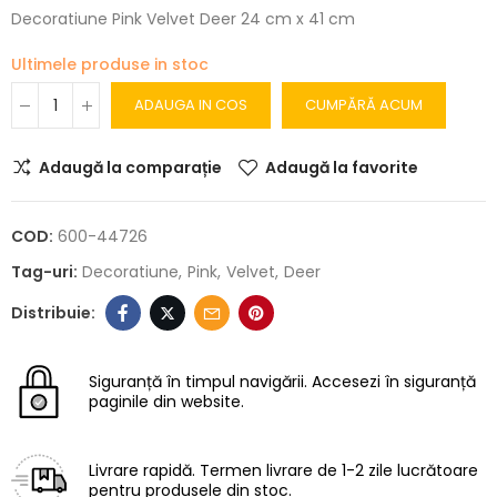
Decoratiune Pink Velvet Deer 24 cm x 41 cm
Ultimele produse in stoc
ADAUGA IN COS
CUMPĂRĂ ACUM
Adaugă la comparație
Adaugă la favorite
COD:
600-44726
Tag-uri:
Decoratiune
Pink
Velvet
Deer
Siguranță în timpul navigării.
Accesezi în siguranță
paginile din website.
Livrare rapidă.
Termen livrare de 1-2 zile lucrătoare
pentru produsele din stoc.