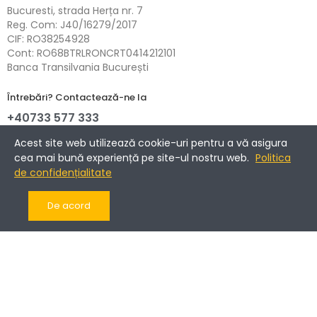
Bucuresti, strada Herța nr. 7
Reg. Com: J40/16279/2017
CIF: RO38254928
Cont: RO68BTRLRONCRT0414212101
Banca Transilvania București
Întrebări? Contactează-ne la
+40733 577 333
NETOPIA Payments - 3D-Secure.
Acest site web utilizează cookie-uri pentru a vă asigura
cea mai bună experiență pe site-ul nostru web.
Politica
de confidențialitate
Informații
De acord
Companie
Cont client
Copyright © 2017-2025 Romantic Home.
Toate drepturile rezervate.