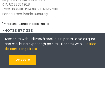
CIF: RO38254928
Cont: RO68BTRLRONCRT0414212101
Banca Transilvania București
Întrebări? Contactează-ne la
+40733 577 333
NETOPIA Payments - 3D-Secure.
Acest site web utilizează cookie-uri pentru a vă asigura
cea mai bună experiență pe site-ul nostru web.
Politica
de confidențialitate
Informații
De acord
Companie
Cont client
Copyright © 2017-2025 Romantic Home.
Toate drepturile rezervate.