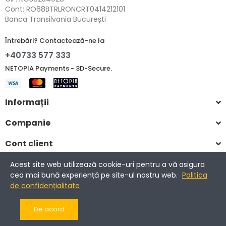
Cont: RO68BTRLRONCRT0414212101
Banca Transilvania București
Întrebări? Contactează-ne la
+40733 577 333
NETOPIA Payments - 3D-Secure.
Informații
Companie
Cont client
Acest site web utilizează cookie-uri pentru a vă asigura
cea mai bună experiență pe site-ul nostru web.
Politica
Copyright © 2017-2025 Romantic Home.
de confidențialitate
Toate drepturile rezervate.
De acord