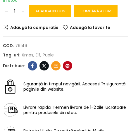
In stoc
ADAUGA IN COS
CUMPĂRĂ ACUM
Adaugă la comparație
Adaugă la favorite
COD:
79149
Tag-uri:
Xmas
Elf
Puple
Siguranță în timpul navigării.
Accesezi în siguranță
paginile din website.
Livrare rapidă.
Termen livrare de 1-2 zile lucrătoare
pentru produsele din stoc.
Retur in 14 zile.
Te poți răzgândi în 14 zile