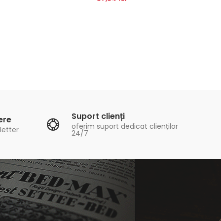
Suport clienți
ere
oferim suport dedicat clienților
letter
24/7