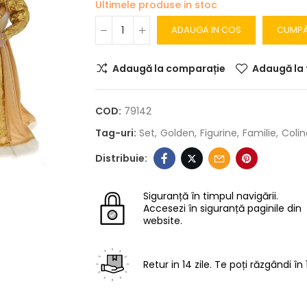
Ultimele produse in stoc
ADAUGA IN COS
CUMP
Adaugă la comparație
Adaugă la 
COD:
79142
Tag-uri:
Set
Golden
Figurine
Familie
Colin
Siguranță în timpul navigării.
Accesezi în siguranță paginile din
website.
Retur in 14 zile.
Te poți răzgândi în 