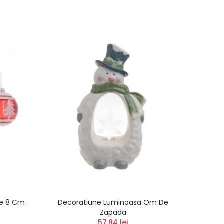
ite 8 Cm
Decoratiune Luminoasa Om De
Figuri
Zapada
C
57,84 lei