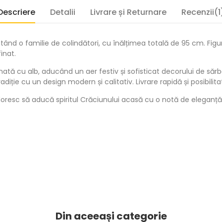
Descriere
Detalii
Livrare și Returnare
Recenzii(1
ând o familie de colindători, cu înălțimea totală de 95 cm. Figuri
inat.
ă cu alb, aducând un aer festiv și sofisticat decorului de sărbăt
iție cu un design modern și calitativ. Livrare rapidă și posibilita
oresc să aducă spiritul Crăciunului acasă cu o notă de eleganță 
Din aceeași categorie