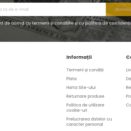
Abonea
t de acord cu termenii și condițiile și cu politica de confidenți
Informații
C
Termeni și condiții
Li
Plata
De
Harta Site-ului
Re
Returnare produse
Pr
Politica de utilizare
Co
cookie-uri
Prelucrarea datelor cu
caracter personal