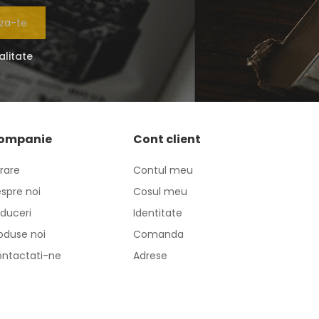
za-te
alitate
ompanie
Cont client
vrare
Contul meu
spre noi
Cosul meu
duceri
Identitate
oduse noi
Comanda
ntactati-ne
Adrese