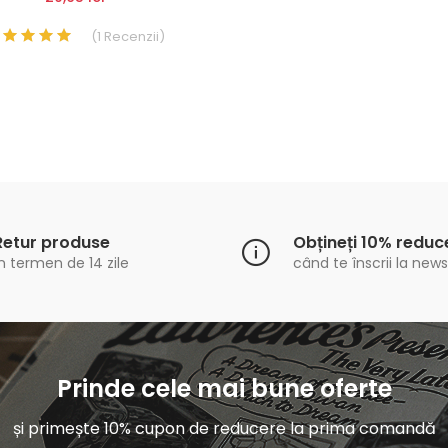
(
1
Recenzii
)
Retur produse
Obțineți 10% reduc
n termen de 14 zile
când te înscrii la news
Prinde cele mai bune oferte
și primește 10% cupon de reducere la prima comandă