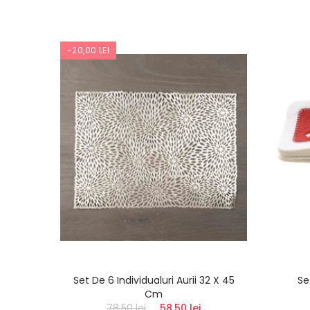
-20,00 LEI
-Red 10
Set De 6 Individualuri Aurii 32 X 45
Se
Cm
78,50 lei
58,50 lei