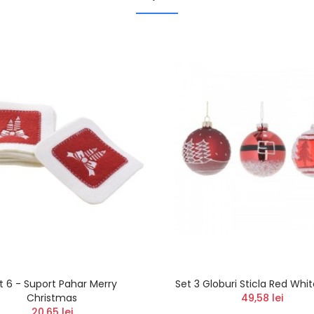
t 6 - Suport Pahar Merry
Set 3 Globuri Sticla Red Wh
Christmas
49,58 lei
20,65 lei