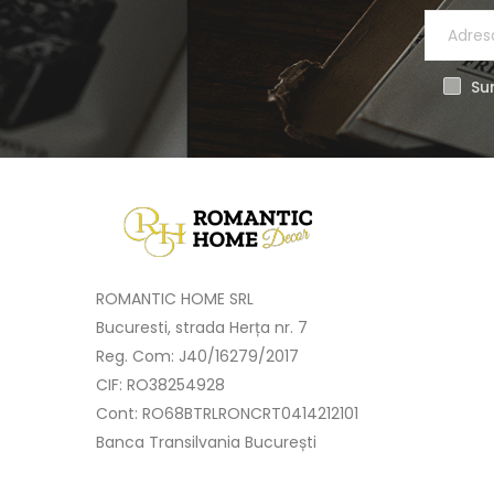
Sun
ROMANTIC HOME SRL
Bucuresti, strada Herța nr. 7
Reg. Com: J40/16279/2017
CIF: RO38254928
Cont: RO68BTRLRONCRT0414212101
Banca Transilvania București