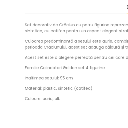
Set decorativ de Crăciun cu patru figurine reprezent
sintetice, cu catifea pentru un aspect elegant și raf
Culoarea predominantă a setului este aurie, combinat
perioada Crăciunului, acest set adaugă căldură și trad
Acest set este o alegere perfectă pentru cei care d
Familie Colindatori Golden set 4 figurine
Inaltimea setului: 95 cm
Material: plastic, sintetic (catifea)
Culoare: auriu, alb