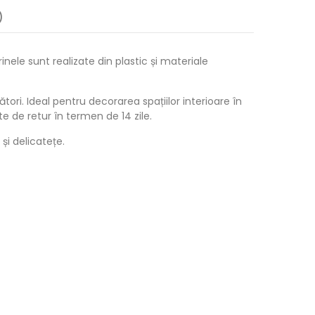
)
nele sunt realizate din plastic și materiale
ori. Ideal pentru decorarea spațiilor interioare în
te de retur în termen de 14 zile.
și delicatețe.