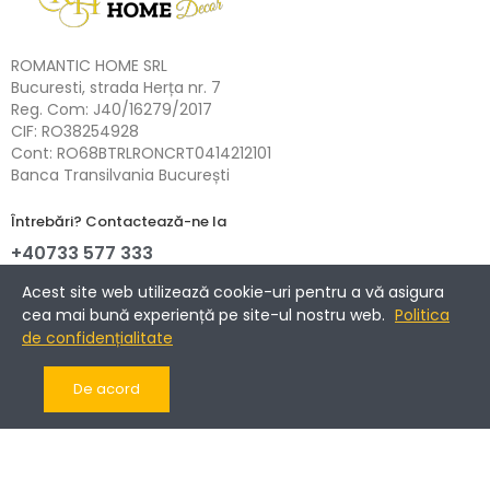
ROMANTIC HOME SRL
Bucuresti, strada Herța nr. 7
Reg. Com: J40/16279/2017
CIF: RO38254928
Cont: RO68BTRLRONCRT0414212101
Banca Transilvania București
Întrebări? Contactează-ne la
+40733 577 333
NETOPIA Payments - 3D-Secure.
Acest site web utilizează cookie-uri pentru a vă asigura
cea mai bună experiență pe site-ul nostru web.
Politica
de confidențialitate
Informații
De acord
Companie
Cont client