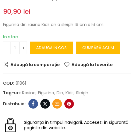
90,90 lei
Figurina din rasina Kids on a sleigh 16 cm x 16 cm
In stoc
ADAUGA IN COS
CUMPĂRĂ ACUM
Adaugă la comparație
Adaugă la favorite
COD:
81861
Tag-uri:
Rasina
Figurina
Din
Kids
Sleigh
Siguranță în timpul navigării.
Accesezi în siguranță
paginile din website.