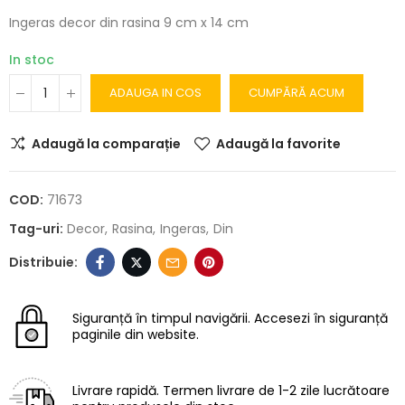
Ingeras decor din rasina 9 cm x 14 cm
In stoc
ADAUGA IN COS
CUMPĂRĂ ACUM
Adaugă la comparație
Adaugă la favorite
COD:
71673
Tag-uri:
Decor
Rasina
Ingeras
Din
Siguranță în timpul navigării.
Accesezi în siguranță
paginile din website.
Livrare rapidă.
Termen livrare de 1-2 zile lucrătoare