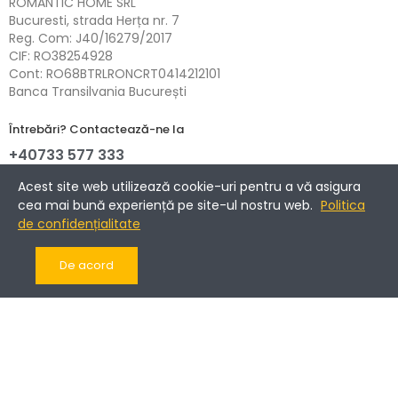
ROMANTIC HOME SRL
Bucuresti, strada Herța nr. 7
Reg. Com: J40/16279/2017
CIF: RO38254928
Cont: RO68BTRLRONCRT0414212101
Banca Transilvania București
Întrebări? Contactează-ne la
+40733 577 333
NETOPIA Payments - 3D-Secure.
Acest site web utilizează cookie-uri pentru a vă asigura
cea mai bună experiență pe site-ul nostru web.
Politica
de confidențialitate
Informații
De acord
Companie
Cont client
Copyright © 2017-2025 Romantic Home.