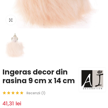
Click to enlarge
Ingeras decor din
rasina 9 cm x 14 cm
Recenzii (
1
)
41,31 lei