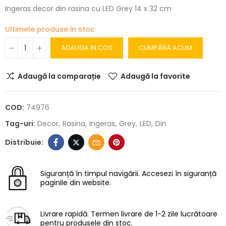
Ingeras decor din rasina cu LED Grey 14 x 32 cm
Ultimele produse in stoc
ADAUGA IN COS
CUMPĂRĂ ACUM
Adaugă la comparație
Adaugă la favorite
COD:
74976
Tag-uri:
Decor
Rasina
Ingeras
Grey
LED
Din
Siguranță în timpul navigării.
Accesezi în siguranță
paginile din website.
Livrare rapidă.
Termen livrare de 1-2 zile lucrătoare
pentru produsele din stoc.