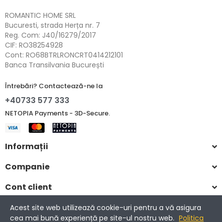
ROMANTIC HOME SRL
Bucuresti, strada Herța nr. 7
Reg. Com: J40/16279/2017
CIF: RO38254928
Cont: RO68BTRLRONCRT0414212101
Banca Transilvania București
Întrebări? Contactează-ne la
+40733 577 333
NETOPIA Payments - 3D-Secure.
Informații
Companie
Cont client
Acest site web utilizează cookie-uri pentru a vă asigura
cea mai bună experiență pe site-ul nostru web.
Politica