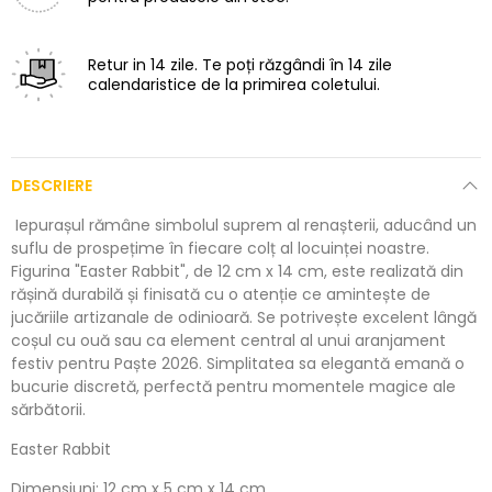
Retur in 14 zile.
Te poți răzgândi în 14 zile
calendaristice de la primirea coletului.
DESCRIERE
Iepurașul rămâne simbolul suprem al renașterii, aducând un
suflu de prospețime în fiecare colț al locuinței noastre.
Figurina "Easter Rabbit", de 12 cm x 14 cm, este realizată din
rășină durabilă și finisată cu o atenție ce amintește de
jucăriile artizanale de odinioară. Se potrivește excelent lângă
coșul cu ouă sau ca element central al unui aranjament
festiv pentru Paște 2026. Simplitatea sa elegantă emană o
bucurie discretă, perfectă pentru momentele magice ale
sărbătorii.
Easter Rabbit
Dimensiuni: 12 cm x 5 cm x 14 cm