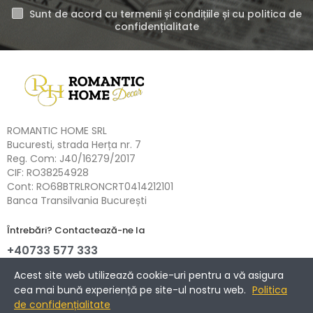
Sunt de acord cu termenii și condițiile și cu politica de
confidențialitate
ROMANTIC HOME SRL
Bucuresti, strada Herța nr. 7
Reg. Com: J40/16279/2017
CIF: RO38254928
Cont: RO68BTRLRONCRT0414212101
Banca Transilvania București
Întrebări? Contactează-ne la
+40733 577 333
NETOPIA Payments - 3D-Secure.
Acest site web utilizează cookie-uri pentru a vă asigura
cea mai bună experiență pe site-ul nostru web.
Politica
de confidențialitate