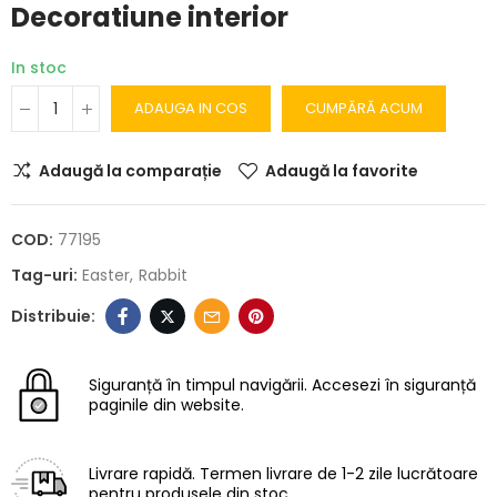
Decoratiune interior
In stoc
ADAUGA IN COS
CUMPĂRĂ ACUM
Adaugă la comparație
Adaugă la favorite
COD:
77195
Tag-uri:
Easter
Rabbit
Siguranță în timpul navigării.
Accesezi în siguranță
paginile din website.
Livrare rapidă.
Termen livrare de 1-2 zile lucrătoare
pentru produsele din stoc.