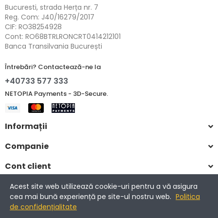
Bucuresti, strada Herța nr. 7
Reg. Com: J40/16279/2017
CIF: RO38254928
Cont: RO68BTRLRONCRT0414212101
Banca Transilvania București
Întrebări? Contactează-ne la
+40733 577 333
NETOPIA Payments - 3D-Secure.
Informații
Companie
Cont client
Acest site web utilizează cookie-uri pentru a vă asigura
cea mai bună experiență pe site-ul nostru web.
Politica
Copyright © 2017-2025 Romantic Home.
de confidențialitate
Toate drepturile rezervate.