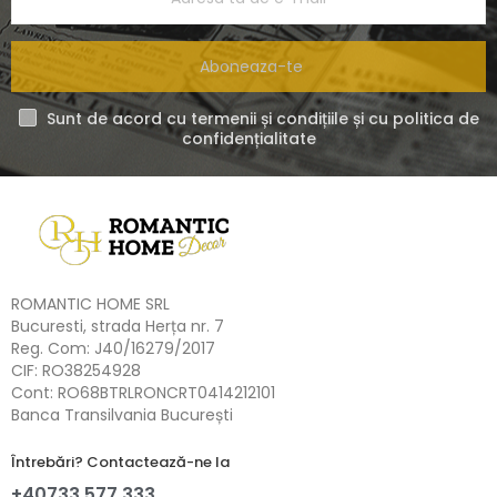
Aboneaza-te
Sunt de acord cu termenii și condițiile și cu politica de
confidențialitate
ROMANTIC HOME SRL
Bucuresti, strada Herța nr. 7
Reg. Com: J40/16279/2017
CIF: RO38254928
Cont: RO68BTRLRONCRT0414212101
Banca Transilvania București
Întrebări? Contactează-ne la
+40733 577 333