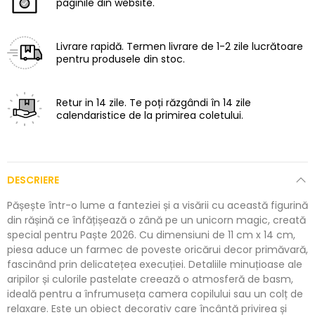
paginile din website.
Livrare rapidă.
Termen livrare de 1-2 zile lucrătoare
pentru produsele din stoc.
Retur in 14 zile.
Te poți răzgândi în 14 zile
calendaristice de la primirea coletului.
DESCRIERE
Pășește într-o lume a fanteziei și a visării cu această figurină
din rășină ce înfățișează o zână pe un unicorn magic, creată
special pentru Paște 2026. Cu dimensiuni de 11 cm x 14 cm,
piesa aduce un farmec de poveste oricărui decor primăvară,
fascinând prin delicatețea execuției. Detaliile minuțioase ale
aripilor și culorile pastelate creează o atmosferă de basm,
ideală pentru a înfrumuseța camera copilului sau un colț de
relaxare. Este un obiect decorativ care încântă privirea și