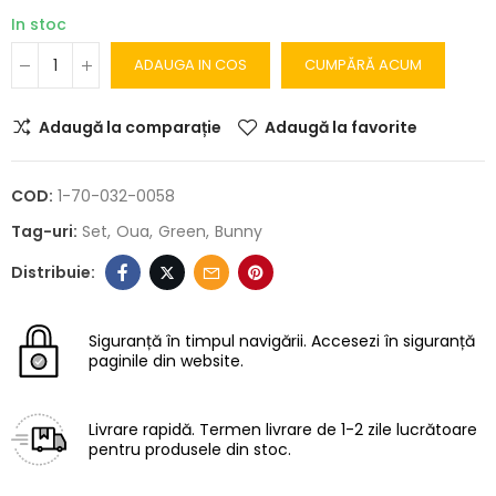
In stoc
ADAUGA IN COS
CUMPĂRĂ ACUM
Adaugă la comparație
Adaugă la favorite
COD:
1-70-032-0058
Tag-uri:
Set
Oua
Green
Bunny
Siguranță în timpul navigării.
Accesezi în siguranță
paginile din website.
Livrare rapidă.
Termen livrare de 1-2 zile lucrătoare
pentru produsele din stoc.