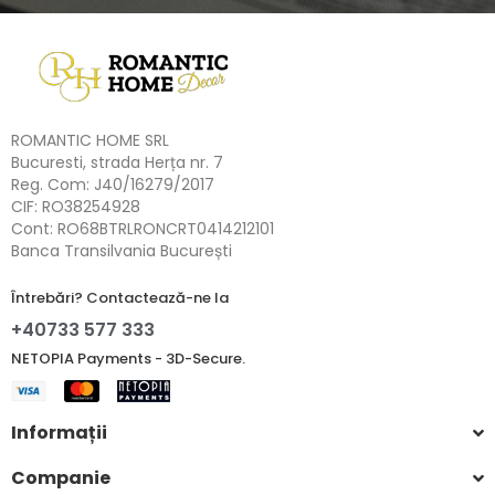
ROMANTIC HOME SRL
Bucuresti, strada Herța nr. 7
Reg. Com: J40/16279/2017
CIF: RO38254928
Cont: RO68BTRLRONCRT0414212101
Banca Transilvania București
Întrebări? Contactează-ne la
+40733 577 333
NETOPIA Payments - 3D-Secure.
Informații
Companie