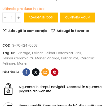
Ultimele produse in stoc
ADAUGA IN COS
CUMPĂRĂ ACUM
Adaugă la comparație
Adaugă la favorite
COD:
3-70-124-0003
Tag-uri:
Vintage
Felinar
Felinar Ceramica
Pink
Felinar Ceramic Cu Maner Vintage
Felinar Roz
Ceramic
Felinare
Maner
Siguranță în timpul navigării.
Accesezi în siguranță
paginile din website.
Livrare rapidă.
Termen livrare de 1-2 zile lucrătoare