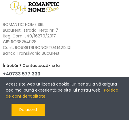
ROMANTIC HOME SRL
Bucuresti, strada Herța nr. 7
Reg. Com: J40/16279/2017
CIF: RO38254928
Cont: RO68BTRLRONCRT0414212101
Banca Transilvania București
Întrebări? Contactează-ne la
+40733 577 333
NETOPIA Payments - 3D-Secure.
Acest site web utilizează cookie-uri pentru a vă asigura
cea mai bună experiență pe site-ul nostru web.
Politica
de confidențialitate
Informații
De acord
Companie
Cont client