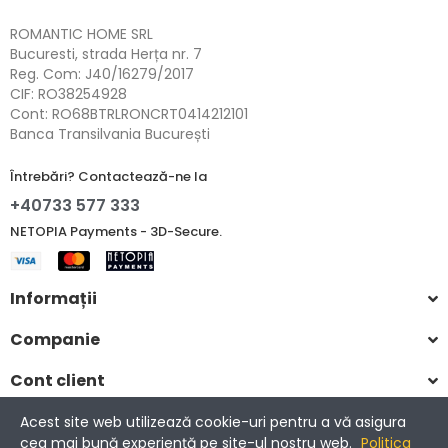
ROMANTIC HOME SRL
Bucuresti, strada Herța nr. 7
Reg. Com: J40/16279/2017
CIF: RO38254928
Cont: RO68BTRLRONCRT0414212101
Banca Transilvania București
Întrebări? Contactează-ne la
+40733 577 333
NETOPIA Payments - 3D-Secure.
Informații
Companie
Cont client
Acest site web utilizează cookie-uri pentru a vă asigura
cea mai bună experiență pe site-ul nostru web.
Politica