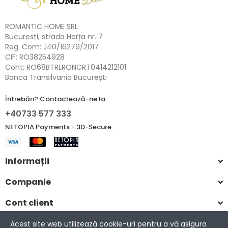
ROMANTIC HOME SRL
Bucuresti, strada Herța nr. 7
Reg. Com: J40/16279/2017
CIF: RO38254928
Cont: RO68BTRLRONCRT0414212101
Banca Transilvania București
Întrebări? Contactează-ne la
+40733 577 333
NETOPIA Payments - 3D-Secure.
Informații
Companie
Cont client
Acest site web utilizează cookie-uri pentru a vă asigura