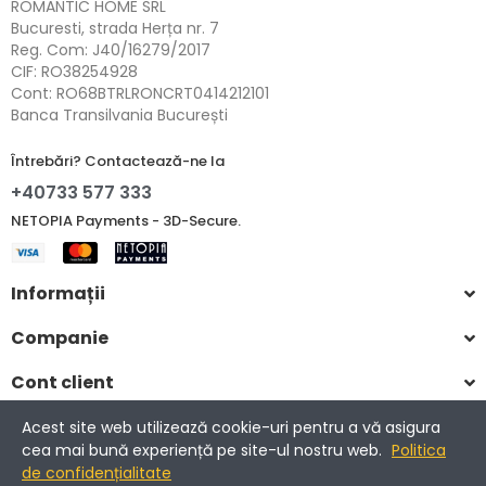
ROMANTIC HOME SRL
Bucuresti, strada Herța nr. 7
Reg. Com: J40/16279/2017
CIF: RO38254928
Cont: RO68BTRLRONCRT0414212101
Banca Transilvania București
Întrebări? Contactează-ne la
+40733 577 333
NETOPIA Payments - 3D-Secure.
Informații
Companie
Cont client
Acest site web utilizează cookie-uri pentru a vă asigura
cea mai bună experiență pe site-ul nostru web.
Politica
Copyright © 2017-2025 Romantic Home.
de confidențialitate