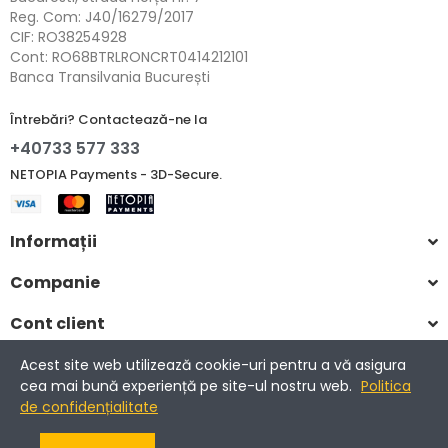
Reg. Com: J40/16279/2017
CIF: RO38254928
Cont: RO68BTRLRONCRT0414212101
Banca Transilvania București
Întrebări? Contactează-ne la
+40733 577 333
NETOPIA Payments - 3D-Secure.
Informații
Companie
Cont client
Acest site web utilizează cookie-uri pentru a vă asigura
cea mai bună experiență pe site-ul nostru web.
Politica
Copyright © 2017-2025 Romantic Home.
de confidențialitate
Toate drepturile rezervate.