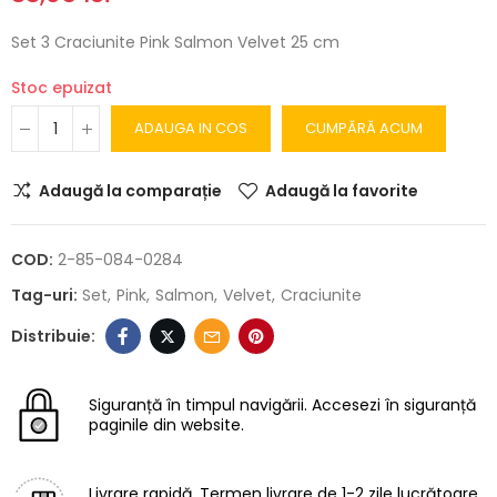
Set 3 Craciunite Pink Salmon Velvet 25 cm
Stoc epuizat
ADAUGA IN COS
CUMPĂRĂ ACUM
Adaugă la comparație
Adaugă la favorite
COD:
2-85-084-0284
Tag-uri:
Set
Pink
Salmon
Velvet
Craciunite
Siguranță în timpul navigării.
Accesezi în siguranță
paginile din website.
Livrare rapidă.
Termen livrare de 1-2 zile lucrătoare