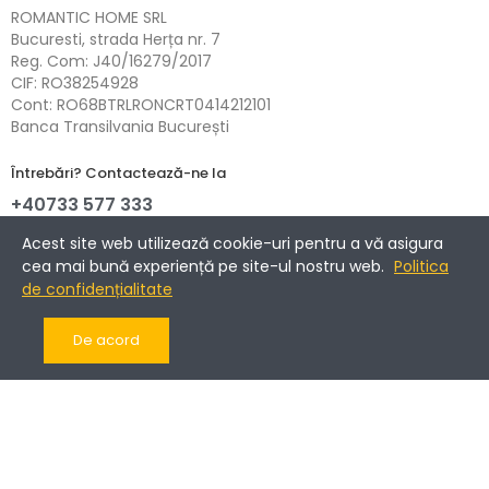
ROMANTIC HOME SRL
Bucuresti, strada Herța nr. 7
Reg. Com: J40/16279/2017
CIF: RO38254928
Cont: RO68BTRLRONCRT0414212101
Banca Transilvania București
Întrebări? Contactează-ne la
+40733 577 333
NETOPIA Payments - 3D-Secure.
Acest site web utilizează cookie-uri pentru a vă asigura
cea mai bună experiență pe site-ul nostru web.
Politica
de confidențialitate
Informații
De acord
Companie
Cont client
Copyright © 2017-2025 Romantic Home.