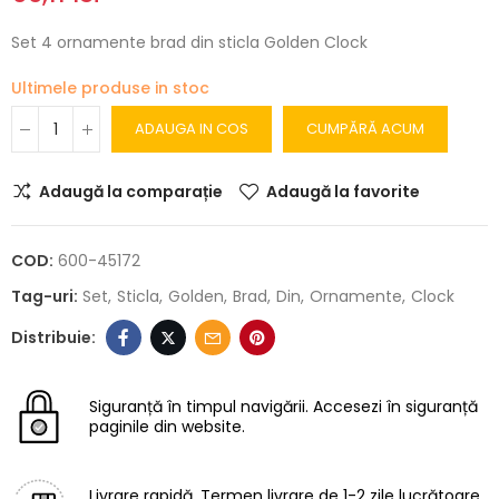
Set 4 ornamente brad din sticla Golden Clock
Ultimele produse in stoc
ADAUGA IN COS
CUMPĂRĂ ACUM
Adaugă la comparație
Adaugă la favorite
COD:
600-45172
Tag-uri:
Set
Sticla
Golden
Brad
Din
Ornamente
Clock
Siguranță în timpul navigării.
Accesezi în siguranță
paginile din website.
Livrare rapidă.
Termen livrare de 1-2 zile lucrătoare