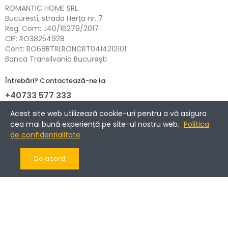
ROMANTIC HOME SRL
Bucuresti, strada Herța nr. 7
Reg. Com: J40/16279/2017
CIF: RO38254928
Cont: RO68BTRLRONCRT0414212101
Banca Transilvania București
Întrebări? Contactează-ne la
+40733 577 333
NETOPIA Payments - 3D-Secure.
Acest site web utilizează cookie-uri pentru a vă asigura
cea mai bună experiență pe site-ul nostru web.
Politica
de confidențialitate
Informații
De acord
Companie
Cont client
Copyright © 2017-2025 Romantic Home.