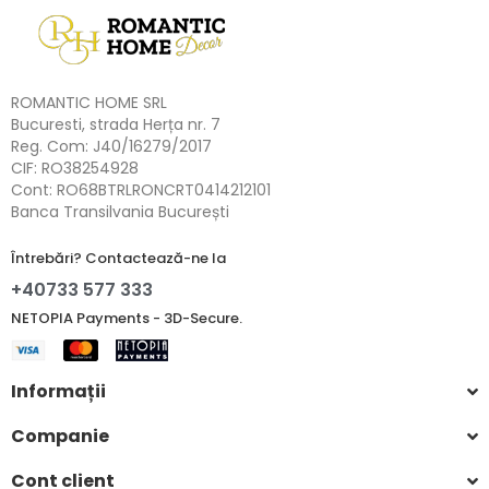
ROMANTIC HOME SRL
Bucuresti, strada Herța nr. 7
Reg. Com: J40/16279/2017
CIF: RO38254928
Cont: RO68BTRLRONCRT0414212101
Banca Transilvania București
Întrebări? Contactează-ne la
+40733 577 333
NETOPIA Payments - 3D-Secure.
Informații
Companie
Cont client