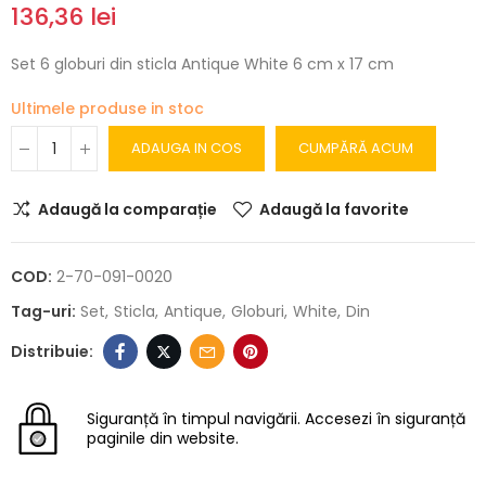
136,36 lei
Set 6 globuri din sticla Antique White 6 cm x 17 cm
Ultimele produse in stoc
ADAUGA IN COS
CUMPĂRĂ ACUM
Adaugă la comparație
Adaugă la favorite
COD:
2-70-091-0020
Tag-uri:
Set
Sticla
Antique
Globuri
White
Din
Siguranță în timpul navigării.
Accesezi în siguranță
paginile din website.