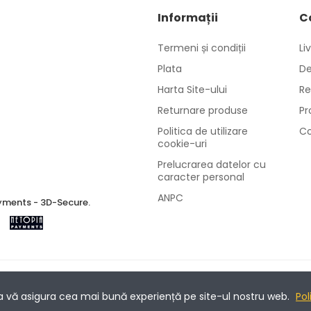
Informații
C
Termeni și condiții
Li
Plata
De
Harta Site-ului
Re
Returnare produse
Pr
Politica de utilizare
Co
cookie-uri
Prelucrarea datelor cu
caracter personal
ANPC
ments - 3D-Secure.
 a vă asigura cea mai bună experiență pe site-ul nostru web.
Pol