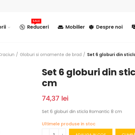
SALE
rii
Reduceri
Mobilier
Despre noi
Craciun
Globuri si ornamente de brad
Set 6 globuri din sti
Set 6 globuri din st
cm
74,37 lei
Set 6 globuri din sticla Romantic 8 cm
Ultimele produse in stoc
ADAUGA IN COS
CUMP