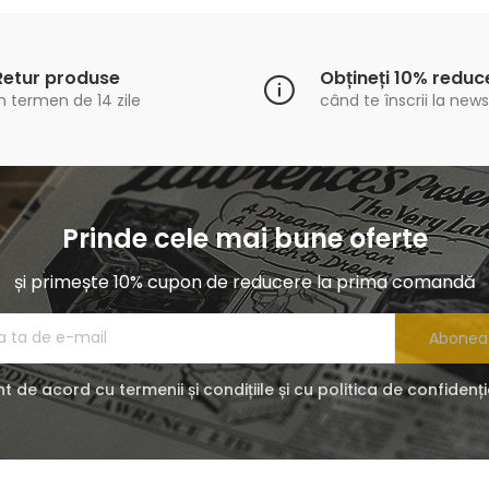
Retur produse
Obțineți 10% reduc
n termen de 14 zile
când te înscrii la news
Prinde cele mai bune oferte
și primește 10% cupon de reducere la prima comandă
Abonea
t de acord cu termenii și condițiile și cu politica de confidenți