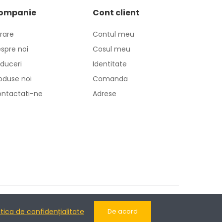
ompanie
Cont client
vrare
Contul meu
spre noi
Cosul meu
duceri
Identitate
oduse noi
Comanda
ntactati-ne
Adrese
itica de confidențialitate
De acord