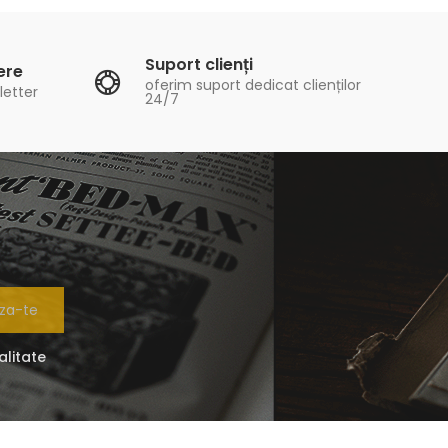
Suport clienți
ere
oferim suport dedicat clienților
letter
24/7
za-te
alitate