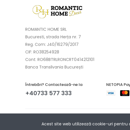
ROMANTIC HOME SRL
Bucuresti, strada Herța nr. 7
Reg. Com: J40/16279/2017
CIF: RO38254928
Cont: RO68BTRLRONCRT0414212101
Banca Transilvania București
Întrebări? Contactează-ne la
NETOPIA Pay
+40733 577 333
Copyright © 2017-2025 Romantic Home.
Acest site web utilizează cookie-uri pentru
Toate drepturile rezervate.