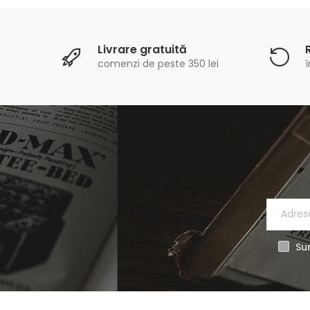
Livrare gratuită
comenzi de peste 350 lei
î
Sun