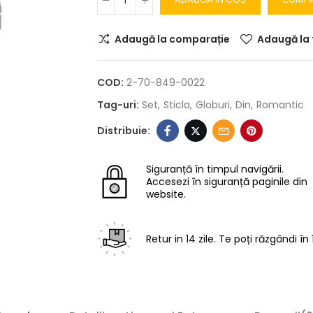
Adaugă la comparație
Adaugă la 
COD:
2-70-849-0022
Tag-uri:
Set
Sticla
Globuri
Din
Romantic
Siguranță în timpul navigării.
Accesezi în siguranță paginile din
website.
Retur in 14 zile.
Te poți răzgândi în 