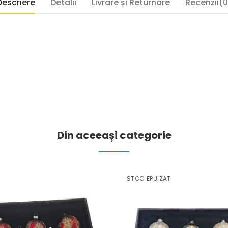
Descriere
Detalii
Livrare și Returnare
Recenzii(0
Din aceeași categorie
STOC EPUIZAT