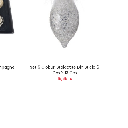
ampagne
Set 6 Globuri Stalactite Din Sticla 6
Set 6
Cm X 13 Cm
115,69 lei