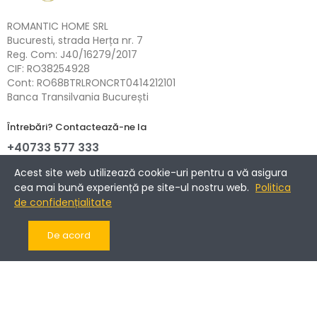
ROMANTIC HOME SRL
Bucuresti, strada Herța nr. 7
Reg. Com: J40/16279/2017
CIF: RO38254928
Cont: RO68BTRLRONCRT0414212101
Banca Transilvania București
Întrebări? Contactează-ne la
+40733 577 333
NETOPIA Payments - 3D-Secure.
Acest site web utilizează cookie-uri pentru a vă asigura
cea mai bună experiență pe site-ul nostru web.
Politica
de confidențialitate
Informații
De acord
Companie
Cont client