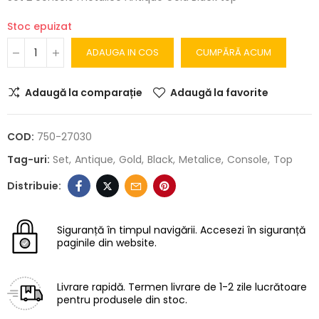
Stoc epuizat
ADAUGA IN COS
CUMPĂRĂ ACUM
Adaugă la comparație
Adaugă la favorite
COD:
750-27030
Tag-uri:
Set
Antique
Gold
Black
Metalice
Console
Top
Siguranță în timpul navigării.
Accesezi în siguranță
paginile din website.
Livrare rapidă.
Termen livrare de 1-2 zile lucrătoare
pentru produsele din stoc.