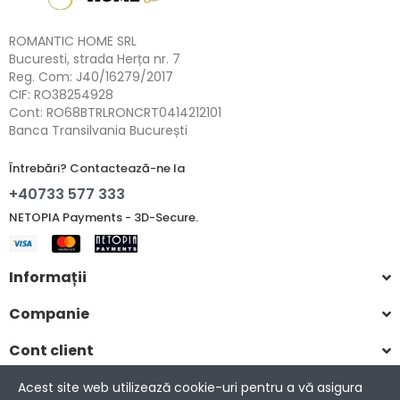
ROMANTIC HOME SRL
Bucuresti, strada Herța nr. 7
Reg. Com: J40/16279/2017
CIF: RO38254928
Cont: RO68BTRLRONCRT0414212101
Banca Transilvania București
Întrebări? Contactează-ne la
+40733 577 333
NETOPIA Payments - 3D-Secure.
Informații
Companie
Cont client
Acest site web utilizează cookie-uri pentru a vă asigura