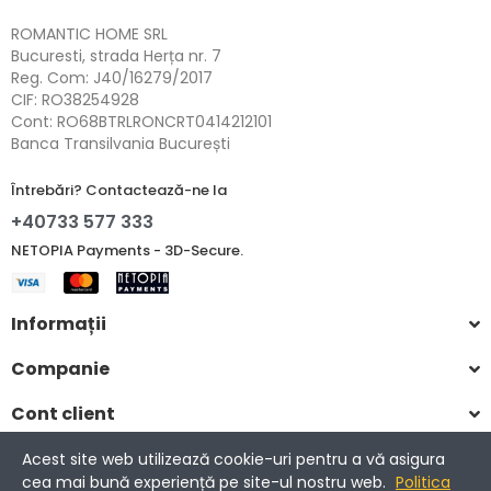
ROMANTIC HOME SRL
Bucuresti, strada Herța nr. 7
Reg. Com: J40/16279/2017
CIF: RO38254928
Cont: RO68BTRLRONCRT0414212101
Banca Transilvania București
Întrebări? Contactează-ne la
+40733 577 333
NETOPIA Payments - 3D-Secure.
Informații
Companie
Cont client
Acest site web utilizează cookie-uri pentru a vă asigura
cea mai bună experiență pe site-ul nostru web.
Politica