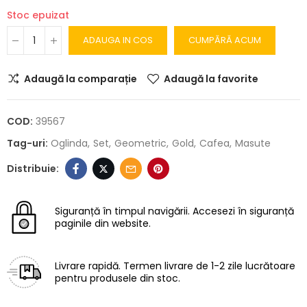
Stoc epuizat
ADAUGA IN COS
CUMPĂRĂ ACUM
Adaugă la comparație
Adaugă la favorite
COD:
39567
Tag-uri:
Oglinda
Set
Geometric
Gold
Cafea
Masute
Siguranță în timpul navigării.
Accesezi în siguranță
paginile din website.
Livrare rapidă.
Termen livrare de 1-2 zile lucrătoare
pentru produsele din stoc.