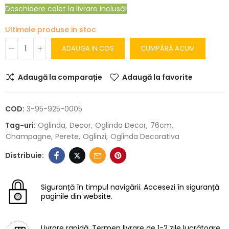
Deschidere colet la livrare inclusă!
Ultimele produse in stoc
ADAUGA IN COS
CUMPĂRĂ ACUM
Adaugă la comparație
Adaugă la favorite
COD:
3-95-925-0005
Tag-uri:
Oglinda
Decor
Oglinda Decor
76cm
Champagne
Perete
Oglinzi
Oglinda Decorativa
Siguranță în timpul navigării.
Accesezi în siguranță
paginile din website.
Livrare rapidă.
Termen livrare de 1-2 zile lucrătoare