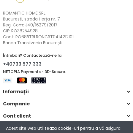
ROMANTIC HOME SRL
Bucuresti, strada Herța nr. 7
Reg. Com: J40/16279/2017
CIF: RO38254928
Cont: RO68BTRLRONCRT0414212101
Banca Transilvania București
Întrebări? Contactează-ne la
+40733 577 333
NETOPIA Payments - 3D-Secure.
Informații
Companie
Cont client
Acest site web utilizează cookie-uri pentru a vă asigura