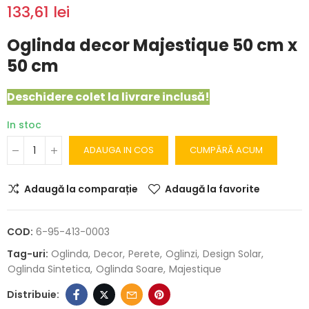
133,61 lei
Oglinda decor Majestique 50 cm x
50 cm
Deschidere colet la livrare inclusă!
In stoc
ADAUGA IN COS
CUMPĂRĂ ACUM
Adaugă la comparație
Adaugă la favorite
COD:
6-95-413-0003
Tag-uri:
Oglinda
Decor
Perete
Oglinzi
Design Solar
Oglinda Sintetica
Oglinda Soare
Majestique