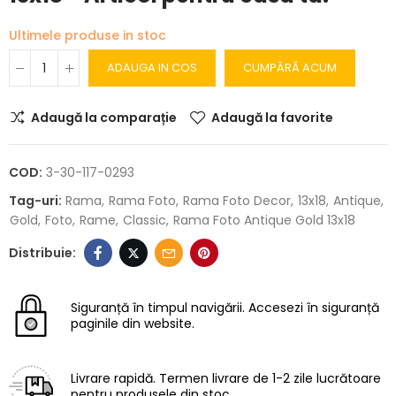
Ultimele produse in stoc
ADAUGA IN COS
CUMPĂRĂ ACUM
Adaugă la comparație
Adaugă la favorite
COD:
3-30-117-0293
Tag-uri:
Rama
Rama Foto
Rama Foto Decor
13x18
Antique
Gold
Foto
Rame
Classic
Rama Foto Antique Gold 13x18
Siguranță în timpul navigării.
Accesezi în siguranță
paginile din website.
Livrare rapidă.
Termen livrare de 1-2 zile lucrătoare
pentru produsele din stoc.