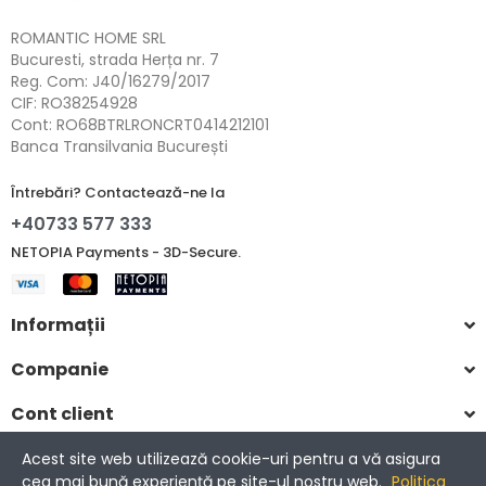
ROMANTIC HOME SRL
Bucuresti, strada Herța nr. 7
Reg. Com: J40/16279/2017
CIF: RO38254928
Cont: RO68BTRLRONCRT0414212101
Banca Transilvania București
Întrebări? Contactează-ne la
+40733 577 333
NETOPIA Payments - 3D-Secure.
Informații
Companie
Cont client
Acest site web utilizează cookie-uri pentru a vă asigura
cea mai bună experiență pe site-ul nostru web.
Politica