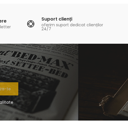
Suport clienți
ere
oferim suport dedicat clienților
letter
24/7
za-te
alitate