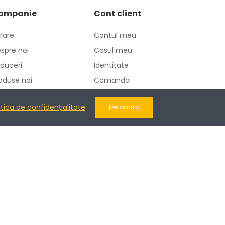
ompanie
Cont client
vrare
Contul meu
spre noi
Cosul meu
duceri
Identitate
oduse noi
Comanda
ntactati-ne
Adrese
itica de confidențialitate
De acord