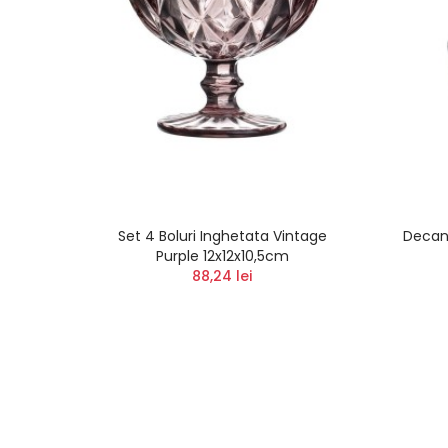
er Cu
Set 4 Boluri Inghetata Vintage
Decant
Cm
Purple 12x12x10,5cm
88,24 lei
i
)