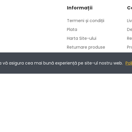
Informații
C
Termeni și condiții
Li
Plata
De
Harta Site-ului
Re
Returnare produse
Pr
Politica de utilizare
Co
cookie-uri
 a vă asigura cea mai bună experiență pe site-ul nostru web.
Pol
Prelucrarea datelor cu
caracter personal
ANPC
ments - 3D-Secure.