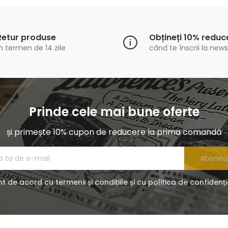
Retur produse
Obțineți 10% reduc
n termen de 14 zile
când te înscrii la news
Prinde cele mai bune oferte
și primește 10% cupon de reducere la prima comandă
Abonea
t de acord cu termenii și condițiile și cu politica de confidenți