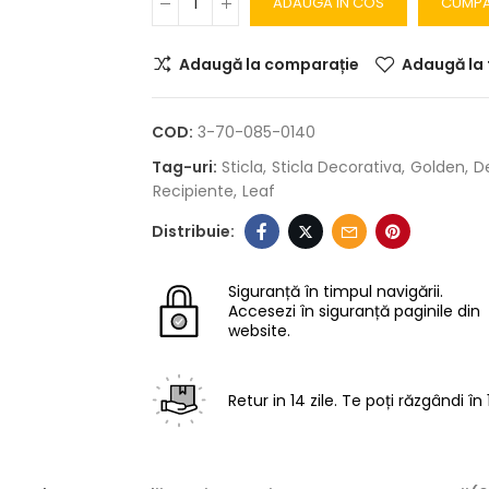
ADAUGA IN COS
CUMP
Adaugă la comparație
Adaugă la 
COD:
3-70-085-0140
Tag-uri:
Sticla
Sticla Decorativa
Golden
D
Recipiente
Leaf
Siguranță în timpul navigării.
Accesezi în siguranță paginile din
website.
Retur in 14 zile.
Te poți răzgândi în 