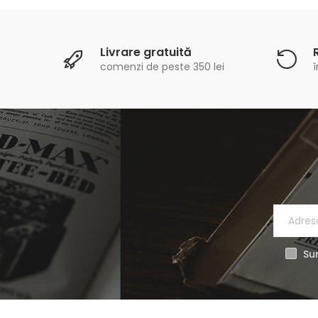
Livrare gratuită
comenzi de peste 350 lei
î
Sun