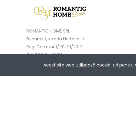
ROMANTIC HOME SRL
Bucuresti, strada Herța nr. 7
Reg. Com: J40/16279/2017
CIF: RO38254928
Cont: RO68BTRLRONCRT0414212101
Acest site web utilizează cookie-uri pentru
Banca Transilvania București
Întrebări? Contactează-ne la
NETOPIA Pay
+40733 577 333
Copyright © 2017-2025 Romantic Home.
Toate drepturile rezervate.