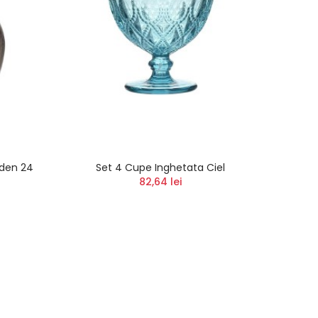
lden 24
Set 4 Cupe Inghetata Ciel
Bomb
82,64 lei
S