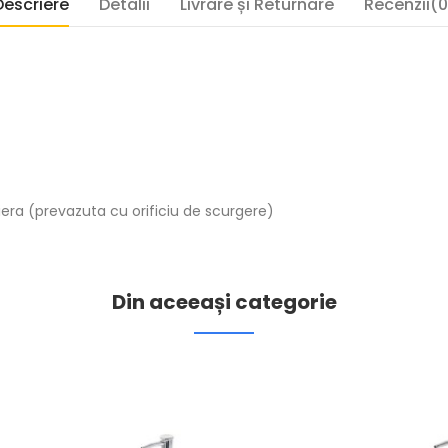
Descriere
Detalii
Livrare și Returnare
Recenzii(0
era (prevazuta cu orificiu de scurgere)
Din aceeași categorie