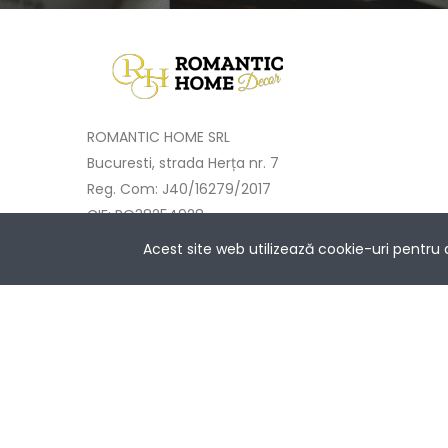
ROMANTIC HOME SRL
Bucuresti, strada Herța nr. 7
Reg. Com: J40/16279/2017
CIF: RO38254928
Cont: RO68BTRLRONCRT0414212101
Acest site web utilizează cookie-uri pentru
Banca Transilvania București
Întrebări? Contactează-ne la
NETOPIA Pay
+40733 577 333
Copyright © 2017-2025 Romantic Home.