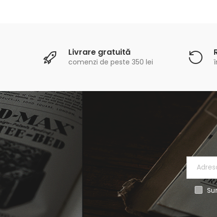
Livrare gratuită
comenzi de peste 350 lei
î
Sun