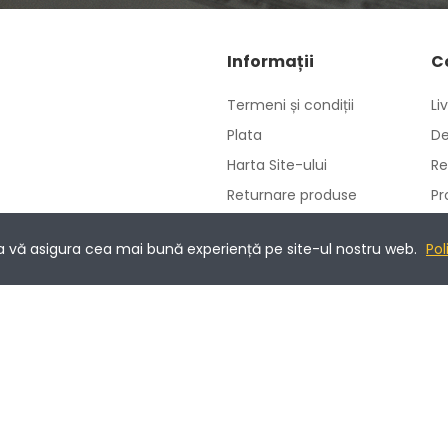
Informații
C
Termeni și condiții
Li
Plata
De
Harta Site-ului
Re
Returnare produse
Pr
Politica de utilizare
Co
cookie-uri
 a vă asigura cea mai bună experiență pe site-ul nostru web.
Pol
Prelucrarea datelor cu
caracter personal
ANPC
ments - 3D-Secure.