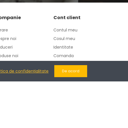
ompanie
Cont client
vrare
Contul meu
spre noi
Cosul meu
duceri
Identitate
oduse noi
Comanda
ntactati-ne
Adrese
itica de confidențialitate
De acord