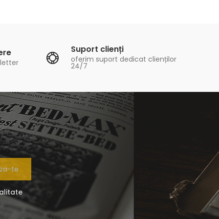
Suport clienți
ere
oferim suport dedicat clienților
letter
24/7
za-te
alitate