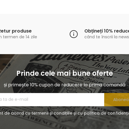
Retur produse
Obțineți 10% reduc
n termen de 14 zile
când te înscrii la news
Prinde cele mai bune oferte
și primește 10% cupon de reducere la prima comandă
Abonea
t de acord cu termenii și condițiile și cu politica de confidenți