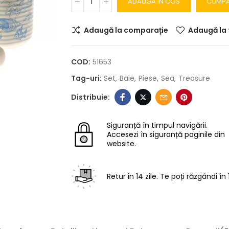
ADAUGA IN COS
CUMP
Adaugă la comparație
Adaugă la 
COD:
51653
Tag-uri:
Set
Baie
Piese
Sea
Treasure
Siguranță în timpul navigării.
Accesezi în siguranță paginile din
website.
Retur in 14 zile.
Te poți răzgândi în 