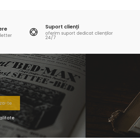
Suport clienți
ere
oferim suport dedicat clienților
letter
24/7
za-te
alitate