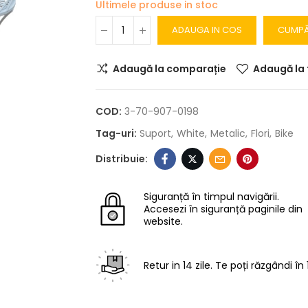
Ultimele produse in stoc
ADAUGA IN COS
CUMP
Adaugă la comparație
Adaugă la 
COD:
3-70-907-0198
Tag-uri:
Suport
White
Metalic
Flori
Bike
Siguranță în timpul navigării.
Accesezi în siguranță paginile din
website.
Retur in 14 zile.
Te poți răzgândi în 