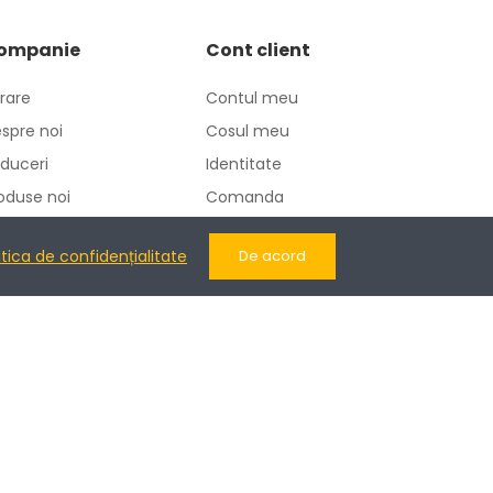
ompanie
Cont client
vrare
Contul meu
spre noi
Cosul meu
duceri
Identitate
oduse noi
Comanda
ntactati-ne
Adrese
itica de confidențialitate
De acord