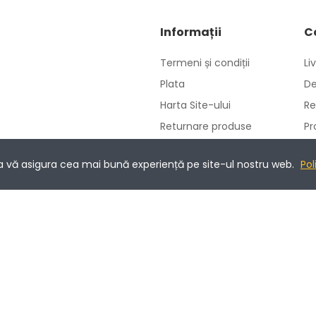
Informații
C
Termeni și condiții
Li
Plata
De
Harta Site-ului
Re
Returnare produse
Pr
Politica de utilizare
Co
cookie-uri
 a vă asigura cea mai bună experiență pe site-ul nostru web.
Pol
Prelucrarea datelor cu
caracter personal
ANPC
ments - 3D-Secure.