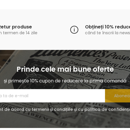
Retur produse
Obțineți 10% reduc
n termen de 14 zile
când te înscrii la news
Prinde cele mai bune oferte
și primește 10% cupon de reducere la prima comandă
Abonea
t de acord cu termenii și condițiile și cu politica de confidenți