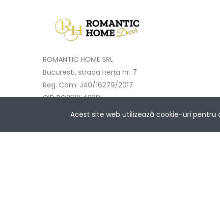
ROMANTIC HOME SRL
Bucuresti, strada Herța nr. 7
Reg. Com: J40/16279/2017
CIF: RO38254928
Cont: RO68BTRLRONCRT0414212101
Acest site web utilizează cookie-uri pentru
Banca Transilvania București
Întrebări? Contactează-ne la
NETOPIA Pay
+40733 577 333
Copyright © 2017-2025 Romantic Home.