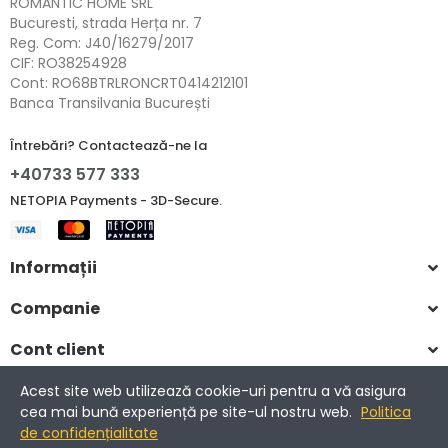
ROMANTIC HOME SRL
Bucuresti, strada Herța nr. 7
Reg. Com: J40/16279/2017
CIF: RO38254928
Cont: RO68BTRLRONCRT0414212101
Banca Transilvania București
Întrebări? Contactează-ne la
+40733 577 333
NETOPIA Payments - 3D-Secure.
Informații
Companie
Cont client
Acest site web utilizează cookie-uri pentru a vă asigura
cea mai bună experiență pe site-ul nostru web.
Politica
Copyright © 2017-2025 Romantic Home.
de confidențialitate