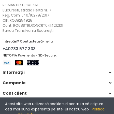
ROMANTIC HOME SRL
Bucuresti, strada Herța nr. 7
Reg. Com: J40/16279/2017
CIF: RO38254928
Cont: RO68BTRLRONCRT0414212101
Banca Transilvania București
Întrebări? Contactează-ne la
+40733 577 333
NETOPIA Payments - 3D-Secure.
Informații
Companie
Cont client
Acest site web utilizează cookie-uri pentru a vă asigura
cea mai bună experiență pe site-ul nostru web.
Politica
Copyright © 2017-2025 Romantic Home.