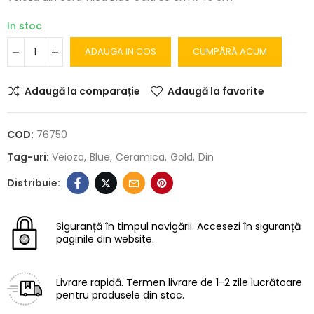
In stoc
ADAUGA IN COS
CUMPĂRĂ ACUM
Adaugă la comparație
Adaugă la favorite
COD:
76750
Tag-uri:
Veioza
Blue
Ceramica
Gold
Din
Siguranță în timpul navigării.
Accesezi în siguranță
paginile din website.
Livrare rapidă.
Termen livrare de 1-2 zile lucrătoare
pentru produsele din stoc.