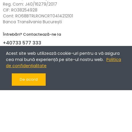
Reg. Com: J40/16279/2017
CIF: RO38254928
Cont: RO68BTRLRONCRT0414212101
Banca Transilvania București
Întrebări? Contactează-ne la
+40733 577 333
NETOPIA Payments - 3D-Secure.
Acest site web utilizează cookie-uri pentru a vă asigura
cea mai bună experiență pe site-ul nostru web.
Politica
de confidențialitate
Informații
De acord
Companie
Cont client
Copyright © 2017-2025 Romantic Home.
Toate drepturile rezervate.