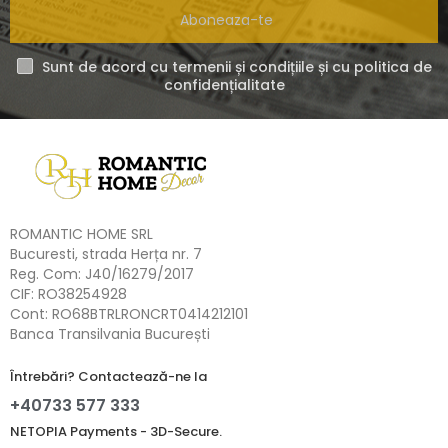
Aboneaza-te
Sunt de acord cu termenii și condițiile și cu politica de
confidențialitate
ROMANTIC HOME SRL
Bucuresti, strada Herța nr. 7
Reg. Com: J40/16279/2017
CIF: RO38254928
Cont: RO68BTRLRONCRT0414212101
Banca Transilvania București
Întrebări? Contactează-ne la
+40733 577 333
NETOPIA Payments - 3D-Secure.