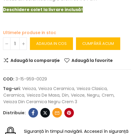
Deschidere colet la livrare inclusă!
Ultimele produse in stoc
ADAUGA IN COS
CUMPĂRĂ ACUM
Adaugă la comparație
Adaugă la favorite
COD:
3-15-959-0029
Tag-uri:
Veioza
Veioza Ceramica
Veioza Clasica
Ceramica
Veioza De Masa
Din
Veioze
Negru
Crem
Veioza Din Ceramica Negru Crem 3
Siguranță în timpul navigării.
Accesezi în siguranță