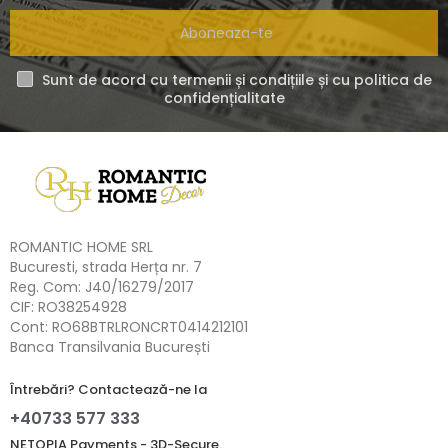
Aboneaza-te
Sunt de acord cu termenii și condițiile și cu politica de
confidențialitate
ROMANTIC HOME SRL
Bucuresti, strada Herța nr. 7
Reg. Com: J40/16279/2017
CIF: RO38254928
Cont: RO68BTRLRONCRT0414212101
Banca Transilvania București
Întrebări? Contactează-ne la
+40733 577 333
NETOPIA Payments - 3D-Secure.