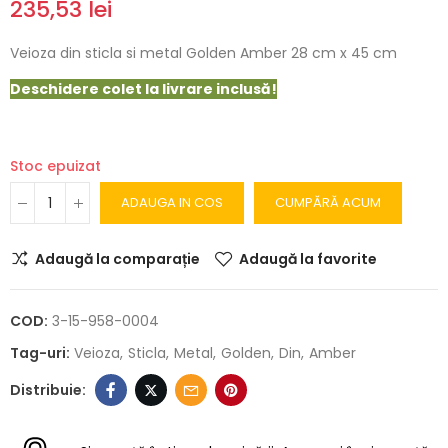
235,53 lei
Veioza din sticla si metal Golden Amber 28 cm x 45 cm
Deschidere colet la livrare inclusă!
Stoc epuizat
ADAUGA IN COS
CUMPĂRĂ ACUM
Adaugă la comparație
Adaugă la favorite
COD:
3-15-958-0004
Tag-uri:
Veioza
Sticla
Metal
Golden
Din
Amber