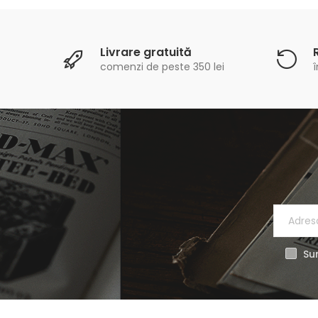
Livrare gratuită
comenzi de peste 350 lei
î
Sun