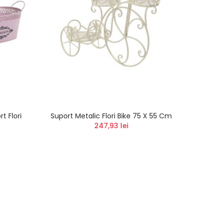
t Flori
Suport Metalic Flori Bike 75 X 55 Cm
Deco F
247,93 lei