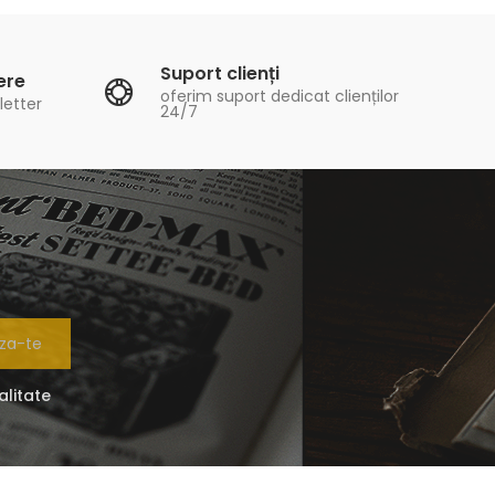
Suport clienți
ere
oferim suport dedicat clienților
letter
24/7
za-te
alitate