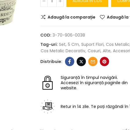
ADAUGA IN COS
CUMP
Adaugă la comparație
Adaugă la 
COD:
3-70-906-0038
Tag-uri:
Set
5 Cm
Suport Flori
Cos Metalic
Cos Metalic Decorativ
Cosuri
Alte
Accesori
Siguranță în timpul navigării.
Accesezi în siguranță paginile din
website.
Retur in 14 zile.
Te poți răzgândi în 