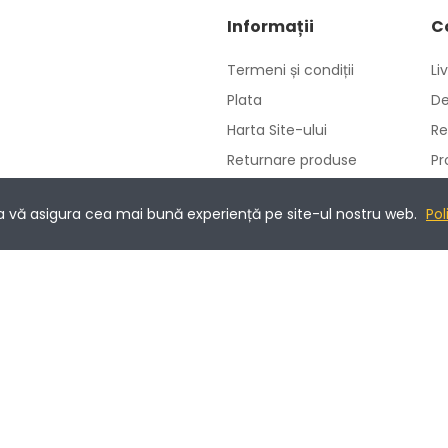
Informații
C
Termeni și condiții
Li
Plata
De
Harta Site-ului
Re
Returnare produse
Pr
Politica de utilizare
Co
cookie-uri
 a vă asigura cea mai bună experiență pe site-ul nostru web.
Pol
Prelucrarea datelor cu
caracter personal
ANPC
ments - 3D-Secure.