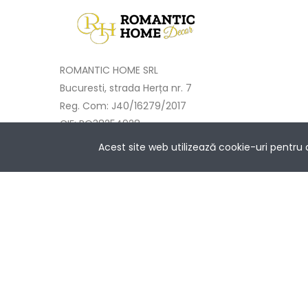
ROMANTIC HOME SRL
Bucuresti, strada Herța nr. 7
Reg. Com: J40/16279/2017
CIF: RO38254928
Cont: RO68BTRLRONCRT0414212101
Acest site web utilizează cookie-uri pentru
Banca Transilvania București
Întrebări? Contactează-ne la
NETOPIA Pay
+40733 577 333
Copyright © 2017-2025 Romantic Home.
Toate drepturile rezervate.