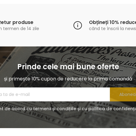
Retur produse
Obțineți 10% reduc
n termen de 14 zile
când te înscrii la news
Prinde cele mai bune oferte
și primește 10% cupon de reducere la prima comandă
Abonea
t de acord cu termenii și condițiile și cu politica de confidenți