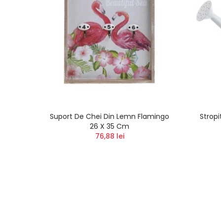
ca
Suport De Chei Din Lemn Flamingo
Stropi
26 X 35 Cm
76,88 lei
i
)