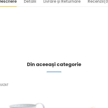
Descriere
Detalii
Livrare și Returnare
Recenzii(0
Din aceeași categorie
UIZAT