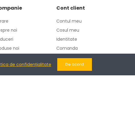
ompanie
Cont client
vrare
Contul meu
spre noi
Cosul meu
duceri
Identitate
oduse noi
Comanda
ntactati-ne
Adrese
itica de confidențialitate
De acord