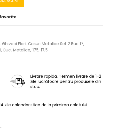
ĂRĂ ACUM
favorite
Ghiveci Flori
Cosuri Metalice Set 2 Buc 17
i
Buc
Metalice
175
17,5
Livrare rapidă.
Termen livrare de 1-2
zile lucrătoare pentru produsele din
stoc.
14 zile calendaristice de la primirea coletului.