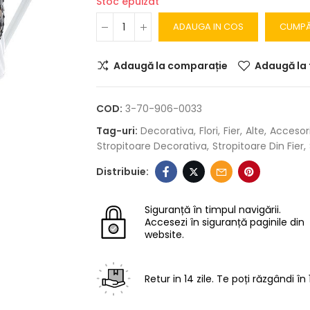
Stoc epuizat
ADAUGA IN COS
CUMP
Adaugă la comparație
Adaugă la 
COD:
3-70-906-0033
Tag-uri:
Decorativa
Flori
Fier
Alte
Accesori
Stropitoare Decorativa
Stropitoare Din Fier
Siguranță în timpul navigării.
Accesezi în siguranță paginile din
website.
Retur in 14 zile.
Te poți răzgândi în 