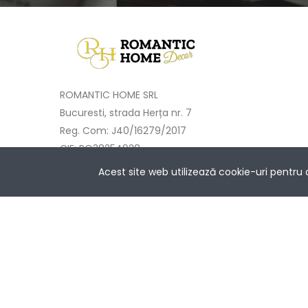
ROMANTIC HOME SRL
Bucuresti, strada Herța nr. 7
Reg. Com: J40/16279/2017
CIF: RO38254928
Cont: RO68BTRLRONCRT0414212101
Acest site web utilizează cookie-uri pentru
Banca Transilvania București
Întrebări? Contactează-ne la
NETOPIA Pay
+40733 577 333