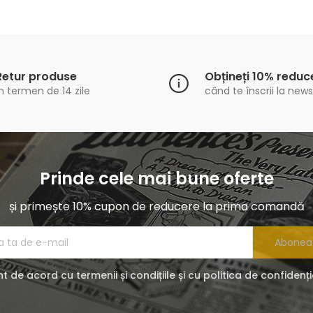
Retur produse
Obțineți 10% reduc
n termen de 14 zile
când te înscrii la news
Prinde cele mai bune oferte
și primește 10% cupon de reducere la prima comandă
Abonea
t de acord cu termenii și condițiile și cu politica de confidenți