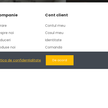
ompanie
Cont client
vrare
Contul meu
spre noi
Cosul meu
duceri
Identitate
oduse noi
Comanda
ntactati-ne
Adrese
itica de confidențialitate
De acord