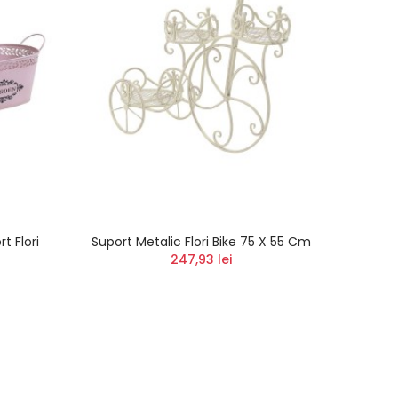
t Flori
Suport Metalic Flori Bike 75 X 55 Cm
Deco F
247,93 lei