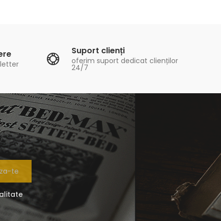
Suport clienți
ere
oferim suport dedicat clienților
letter
24/7
za-te
alitate