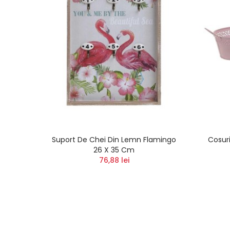
ca
Suport De Chei Din Lemn Flamingo
Cosuri
26 X 35 Cm
76,88 lei
i
)