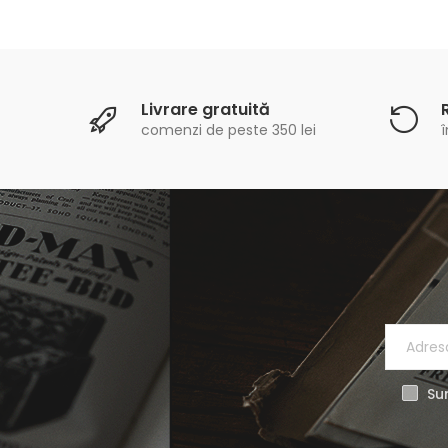
Livrare gratuită
comenzi de peste 350 lei
î
Sun