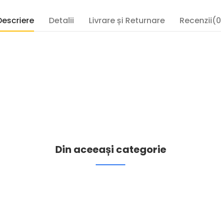
Descriere
Detalii
Livrare și Returnare
Recenzii(0
Din aceeași categorie