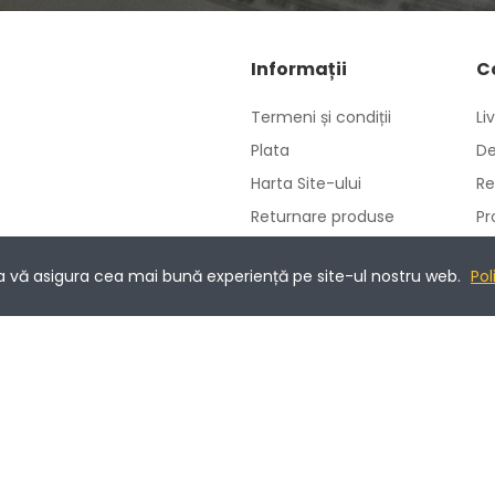
Informații
C
Termeni și condiții
Li
Plata
De
Harta Site-ului
Re
Returnare produse
Pr
Politica de utilizare
Co
cookie-uri
 a vă asigura cea mai bună experiență pe site-ul nostru web.
Pol
Prelucrarea datelor cu
caracter personal
ANPC
ments - 3D-Secure.